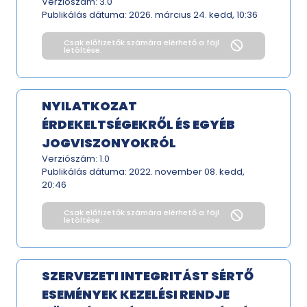
Verziószám: 3.0
Publikálás dátuma:
2026. március 24. kedd, 10:36
Csak előfizetők számára elérhető a fájl
letöltése.
NYILATKOZAT
ÉRDEKELTSÉGEKRŐL ÉS EGYÉB
JOGVISZONYOKRÓL
Verziószám: 1.0
Publikálás dátuma:
2022. november 08. kedd,
20:46
Csak előfizetők számára elérhető a fájl
letöltése.
SZERVEZETI INTEGRITÁST SÉRTŐ
ESEMÉNYEK KEZELÉSI RENDJE