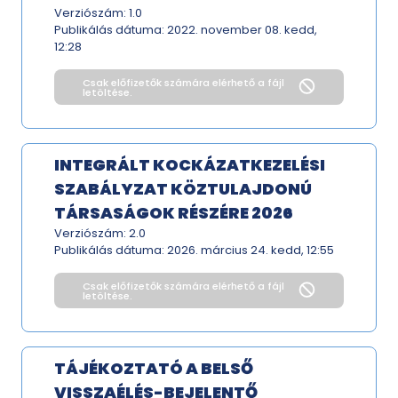
Verziószám: 1.0
Publikálás dátuma:
2022. november 08. kedd,
12:28
Csak előfizetők számára elérhető a fájl
letöltése.
INTEGRÁLT KOCKÁZATKEZELÉSI
SZABÁLYZAT KÖZTULAJDONÚ
TÁRSASÁGOK RÉSZÉRE 2026
Verziószám: 2.0
Publikálás dátuma:
2026. március 24. kedd, 12:55
Csak előfizetők számára elérhető a fájl
letöltése.
TÁJÉKOZTATÓ A BELSŐ
VISSZAÉLÉS-BEJELENTŐ